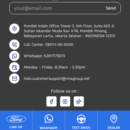
Send
Pondok Indah Office Tower 3, 6th Floor, Suite 603 Jl.
Sultan Iskandar Muda Kav V-TA, Pondok Pinang,
Kebayoran Lama, Jakarta Selatan - INDONESIA 12310
Call Center: 0807-1-90-9000
Whatsapp: 62817173673
Monday – Friday :8.30am – 5.30pm
indo.customersupport@rmagroup.net
Follow us on :
© 2026 PT. Mitra Bisnis. All rights reserved.
LINE UP
TEST DRIVE
DEALER
WHATSAPP