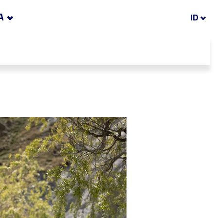
A
ID
t