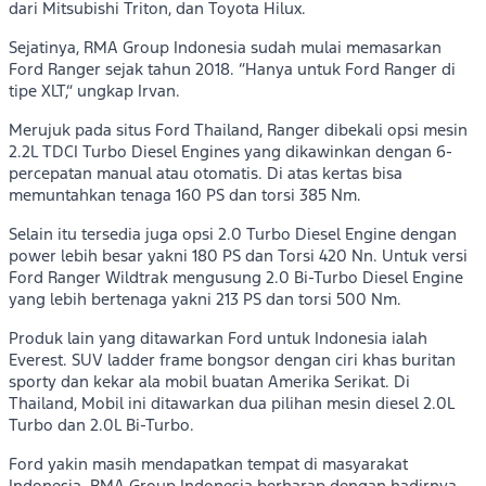
dari Mitsubishi Triton, dan Toyota Hilux.
Sejatinya, RMA Group Indonesia sudah mulai memasarkan
Ford Ranger sejak tahun 2018. “Hanya untuk Ford Ranger di
tipe XLT,” ungkap Irvan.
Merujuk pada situs Ford Thailand, Ranger dibekali opsi mesin
2.2L TDCI Turbo Diesel Engines yang dikawinkan dengan 6-
percepatan manual atau otomatis. Di atas kertas bisa
memuntahkan tenaga 160 PS dan torsi 385 Nm.
Selain itu tersedia juga opsi 2.0 Turbo Diesel Engine dengan
power lebih besar yakni 180 PS dan Torsi 420 Nn. Untuk versi
Ford Ranger Wildtrak mengusung 2.0 Bi-Turbo Diesel Engine
yang lebih bertenaga yakni 213 PS dan torsi 500 Nm.
Produk lain yang ditawarkan Ford untuk Indonesia ialah
Everest. SUV ladder frame bongsor dengan ciri khas buritan
sporty dan kekar ala mobil buatan Amerika Serikat. Di
Thailand, Mobil ini ditawarkan dua pilihan mesin diesel 2.0L
Turbo dan 2.0L Bi-Turbo.
Ford yakin masih mendapatkan tempat di masyarakat
Indonesia. RMA Group Indonesia berharap dengan hadirnya